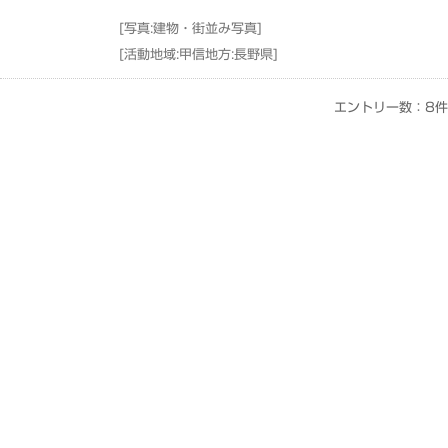
[
写真:建物・街並み写真
]
[
活動地域:甲信地方:長野県
]
エントリー数：8件