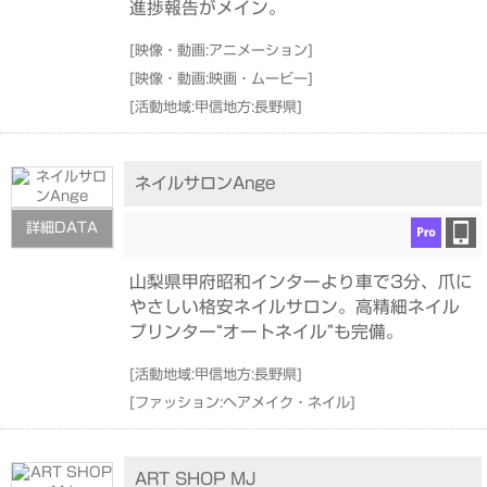
進捗報告がメイン。
[
映像・動画:アニメーション
]
[
映像・動画:映画・ムービー
]
[
活動地域:甲信地方:長野県
]
ネイルサロンAnge
詳細DATA
山梨県甲府昭和インターより車で3分、爪に
やさしい格安ネイルサロン。高精細ネイル
プリンター“オートネイル”も完備。
[
活動地域:甲信地方:長野県
]
[
ファッション:ヘアメイク・ネイル
]
ART SHOP MJ