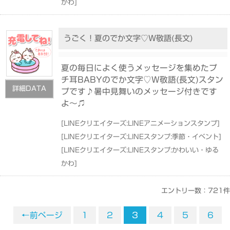
かわ
]
うごく！夏のでか文字♡W敬語(長文)
夏の毎日によく使うメッセージを集めたプ
チ耳BABYのでか文字♡W敬語(長文)スタン
詳細DATA
プです♪暑中見舞いのメッセージ付きです
よ〜♫
[
LINEクリエイターズ:LINEアニメーションスタンプ
]
[
LINEクリエイターズ:LINEスタンプ:季節・イベント
]
[
LINEクリエイターズ:LINEスタンプ:かわいい・ゆる
かわ
]
エントリー数：721件
←前ページ
1
2
3
4
5
6