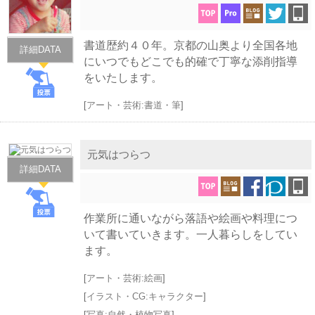
書道歴約４０年。京都の山奥より全国各地
詳細DATA
にいつでもどこでも的確で丁寧な添削指導
をいたします。
[
アート・芸術:書道・筆
]
元気はつらつ
詳細DATA
作業所に通いながら落語や絵画や料理につ
いて書いていきます。一人暮らしをしてい
ます。
[
アート・芸術:絵画
]
[
イラスト・CG:キャラクター
]
[
写真:自然・植物写真
]