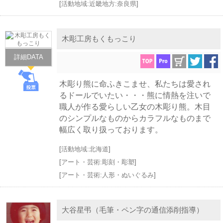
[
活動地域:近畿地方:奈良県
]
木彫工房もくもっこり
詳細DATA
木彫り熊に命ふきこませ、私たちは愛され
るドールでいたい・・・熊に情熱を注いで
職人が作る愛らしい乙女の木彫り熊。木目
のシンプルなものからカラフルなものまで
幅広く取り扱っております。
[
活動地域:北海道
]
[
アート・芸術:彫刻・彫塑
]
[
アート・芸術:人形・ぬいぐるみ
]
大谷星弔（毛筆・ペン字の通信添削指導）