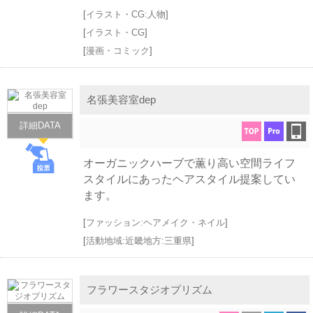
[
イラスト・CG:人物
]
[
イラスト・CG
]
[
漫画・コミック
]
名張美容室dep
詳細DATA
オーガニックハーブで薫り高い空間ライフ
スタイルにあったヘアスタイル提案してい
ます。
[
ファッション:ヘアメイク・ネイル
]
[
活動地域:近畿地方:三重県
]
フラワースタジオプリズム