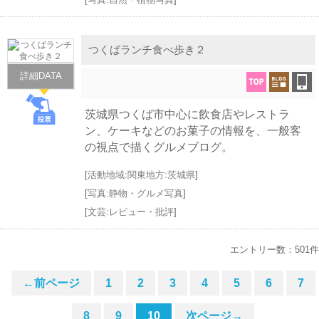
つくばランチ食べ歩き２
詳細DATA
茨城県つくば市中心に飲食店やレストラ
ン、ケーキなどのお菓子の情報を、一般客
の視点で描くグルメブログ。
[
活動地域:関東地方:茨城県
]
[
写真:静物・グルメ写真
]
[
文芸:レビュー・批評
]
エントリー数：501件
←前ページ
1
2
3
4
5
6
7
8
9
10
次ページ→