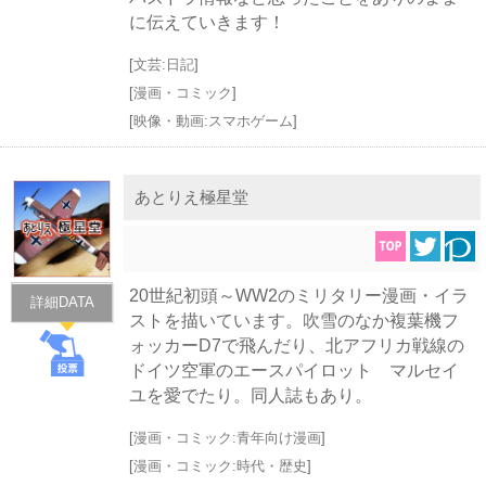
に伝えていきます！
[
文芸:日記
]
[
漫画・コミック
]
[
映像・動画:スマホゲーム
]
あとりえ極星堂
20世紀初頭～WW2のミリタリー漫画・イラ
詳細DATA
ストを描いています。吹雪のなか複葉機フ
ォッカーD7で飛んだり、北アフリカ戦線の
ドイツ空軍のエースパイロット マルセイ
ユを愛でたり。同人誌もあり。
[
漫画・コミック:青年向け漫画
]
[
漫画・コミック:時代・歴史
]