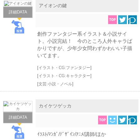
アイオンの鍵
詳細DATA
創作ファンタジー系イラスト＆小説サイ
ト。小説完結！ 今のところ人外キャラば
かりですが、少年少女問わずかわいい子描
いてます。
[
イラスト・CG:ファンタジー
]
[
イラスト・CG:キャラクター
]
[
文芸:小説・ノベル
]
カイケツゲッカ
詳細DATA
ｲﾗｽﾄ/ﾏﾝｶﾞ/ﾃﾞｻﾞｲﾝ/ｱﾆﾒ/講師/ほか