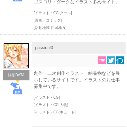
ゴスロリ・ダークなイラスト多めサイト。
[
イラスト・CG:クール
]
[
漫画・コミック
]
[
活動地域:四国地方
]
passion!3
創作・二次創作イラスト・納品物などを展
詳細DATA
示しているサイトです。イラストのお仕事
募集中です。
[
イラスト・CG
]
[
イラスト・CG:人物
]
[
イラスト・CG:キュート
]