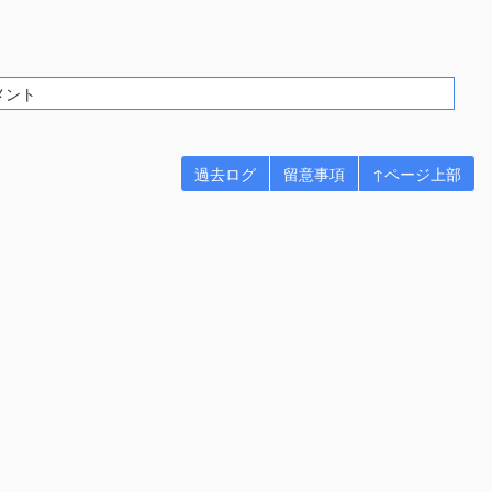
メント
過去ログ
留意事項
↑ページ上部