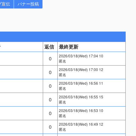
プ宣伝
バナー投稿
者
返信
最終更新
2026/03/18(Wed) 17:04 10
0
匿名
2026/03/18(Wed) 17:00 12
0
匿名
2026/03/18(Wed) 16:56 11
0
匿名
2026/03/18(Wed) 16:55 15
0
匿名
2026/03/18(Wed) 16:53 10
0
匿名
2026/03/18(Wed) 16:49 12
0
匿名