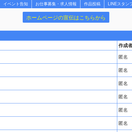
イベント告知
お仕事募集・求人情報
作品投稿
LINEスタン
ホームページの宣伝はこちらから
作成
匿名
匿名
匿名
匿名
匿名
匿名