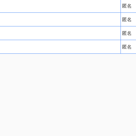
匿名
匿名
匿名
匿名