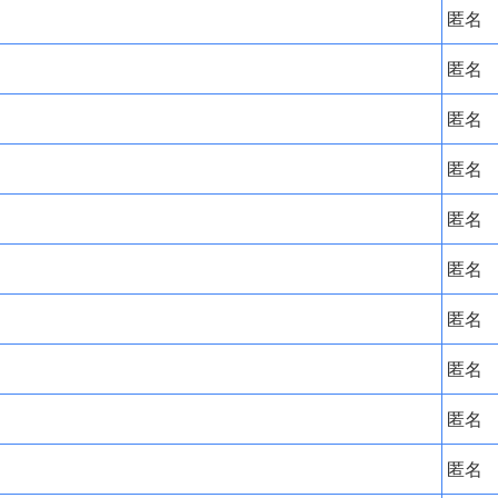
匿名
匿名
匿名
匿名
匿名
匿名
匿名
匿名
匿名
匿名