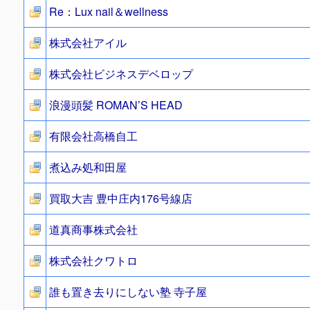
Re：Lux nail＆wellness
株式会社アイル
株式会社ビジネスデベロップ
浪漫頭髪 ROMAN’S HEAD
有限会社高橋自工
煮込み処和田屋
買取大吉 豊中庄内176号線店
道真商事株式会社
株式会社クワトロ
誰も置き去りにしない塾 寺子屋