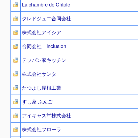
La chambre de Chipie
クレドジュエ合同会社
株式会社アイシア
合同会社 Inclusion
テッパン家キッチン
株式会社サンタ
たつよし屋根工業
すし家 ぶんご
アイキャス堂株式会社
株式会社フローラ