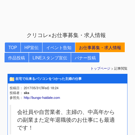
クリコレ×お仕事募集・求人情報
TOP
HP宣伝
イベント告知
お仕事募集・求人情報
作品投稿
LINEスタンプ宣伝
バナー投稿
トップページ
> 記事閲覧
在宅で出来るパソコンをつかった主婦の仕事
投稿日
： 2017/05/31(Wed) 18:24
投稿者
：
sks
参照先
：
http://bungo-haidate.com
会社員や自営業者、主婦の、中高年から
の副業また定年退職後のお仕事にも最適
です！