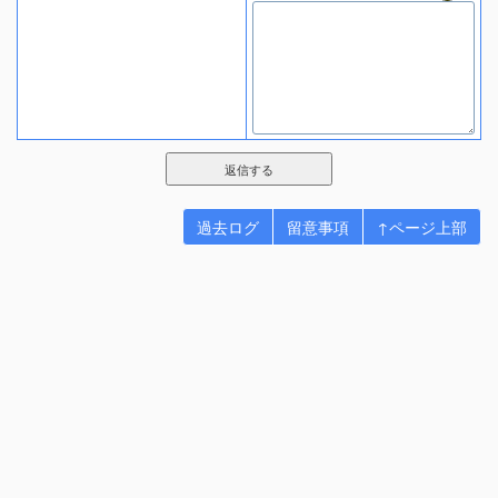
過去ログ
留意事項
↑ページ上部