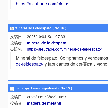
https://aleutrade.com/pirita/
Mineral De Feldespato ( No.16 )
投稿日
： 2025/10/04(Sat) 07:33
投稿者
：
mineral de feldespato
参照先
：
https://aleutrade.com/mineral-de-feldespato/
Mineral de feldespato: Compramos y vendemos m
de-feldespato/
y fabricantes de cer疥ica y vidrio
Im happy I now registered ( No.15 )
投稿日
： 2025/09/17(Wed) 00:12
投稿者
：
madera de meranti