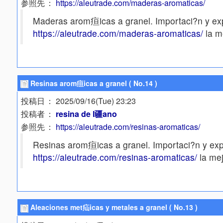
参照先
：
https://aleutrade.com/maderas-aromaticas/
Maderas arom疸icas a granel. Importaci?n y e
https://aleutrade.com/maderas-aromaticas/
la me
Resinas arom疸icas a granel ( No.14 )
投稿日
： 2025/09/16(Tue) 23:23
投稿者
：
resina de l疆ano
参照先
：
https://aleutrade.com/resinas-aromaticas/
Resinas arom疸icas a granel. Importaci?n y exp
https://aleutrade.com/resinas-aromaticas/
la mej
Aleaciones met疝icas y metales a granel ( No.13 )