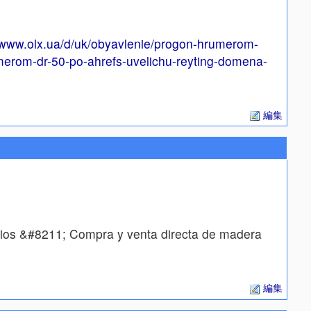
//www.olx.ua/d/uk/obyavlenie/progon-hrumerom-
merom-dr-50-po-ahrefs-uvelichu-reyting-domena-
編集
rios &#8211; Compra y venta directa de madera
編集