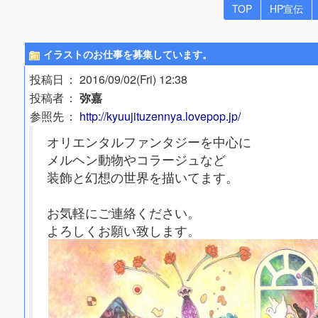
TOP
HP宣伝
イラストのお仕事を募集しています。
投稿日
： 2016/09/02(Fri) 12:38
投稿者
：
弥嘉
参照先
：
http://kyuujituzennya.lovepop.jp/
オリエンタルファンタジーを中心に
メルヘン動物やコラージュなど
装飾と幻想の世界を描いてます。
お気軽にご連絡ください。
よろしくお願い致します。