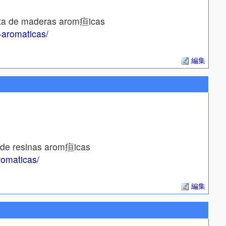
sta de maderas arom疸icas
-aromaticas/
編集
a de resinas arom疸icas
romaticas/
編集