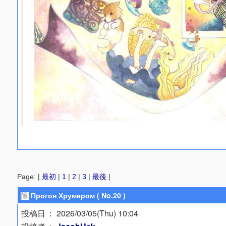
Page: |
最初
|
1
|
2
|
3
|
最後
|
Прогон Хрумером ( No.20 )
投稿日
： 2026/03/05(Thu) 10:04