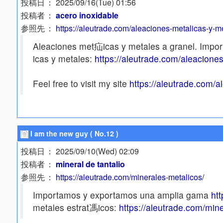
投稿日
： 2025/09/16(Tue) 01:56
投稿者
：
acero inoxidable
参照先
：
https://aleutrade.com/aleaciones-metalicas-y-m
Aleaciones met疝icas y metales a granel. Impor
icas y metales:
https://aleutrade.com/aleacione
Feel free to visit my site
https://aleutrade.com/a
I am the new guy ( No.12 )
投稿日
： 2025/09/10(Wed) 02:09
投稿者
：
mineral de tantalio
参照先
：
https://aleutrade.com/minerales-metalicos/
Importamos y exportamos una amplia gama
htt
metales estrat馮icos:
https://aleutrade.com/mine