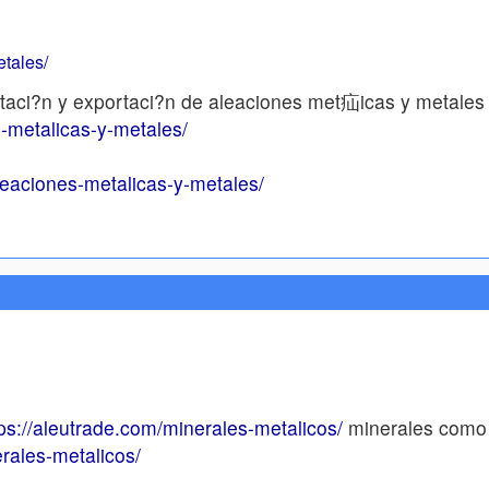
etales/
taci?n y exportaci?n de aleaciones met疝icas y metales
s-metalicas-y-metales/
leaciones-metalicas-y-metales/
ps://aleutrade.com/minerales-metalicos/
minerales como c
rales-metalicos/