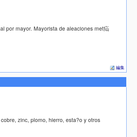
 al por mayor. Mayorista de aleaciones met疝
編集
obre, zinc, plomo, hierro, esta?o y otros