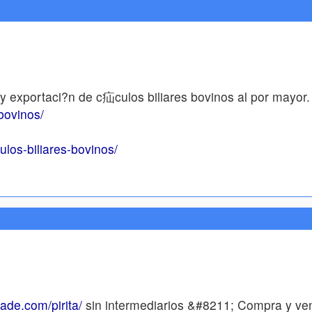
 y exportaci?n de c疝culos biliares bovinos al por mayor
-bovinos/
ulos-biliares-bovinos/
rade.com/pirita/
sin intermediarios &#8211; Compra y vent