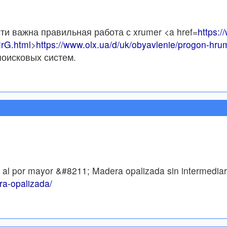
 важна правильная работа с xrumer <a href=
https:
HrG.html
>
https://www.olx.ua/d/uk/obyavlenie/progon-hru
оисковых систем.
 al por mayor &#8211; Madera opalizada sin intermedia
ra-opalizada/