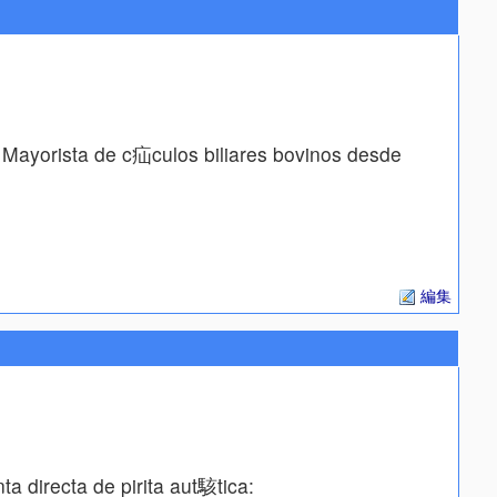
. Mayorista de c疝culos biliares bovinos desde
編集
a directa de pirita aut駭tica: