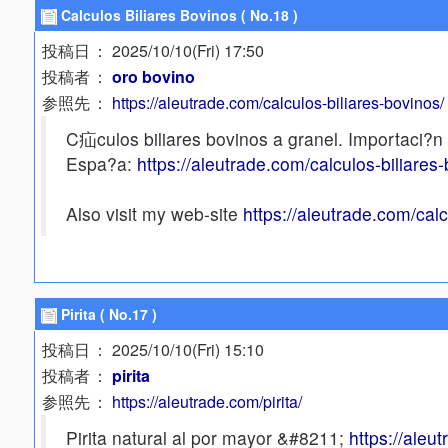
Calculos Biliares Bovinos ( No.18 )
投稿日
： 2025/10/10(Fri) 17:50
投稿者
：
oro bovino
参照先
：
https://aleutrade.com/calculos-biliares-bovinos/
C疝culos biliares bovinos a granel. Importaci?n
Espa?a:
https://aleutrade.com/calculos-biliares
Also visit my web-site
https://aleutrade.com/calc
Pirita ( No.17 )
投稿日
： 2025/10/10(Fri) 15:10
投稿者
：
pirita
参照先
：
https://aleutrade.com/pirita/
Pirita natural al por mayor &#8211;
https://aleut