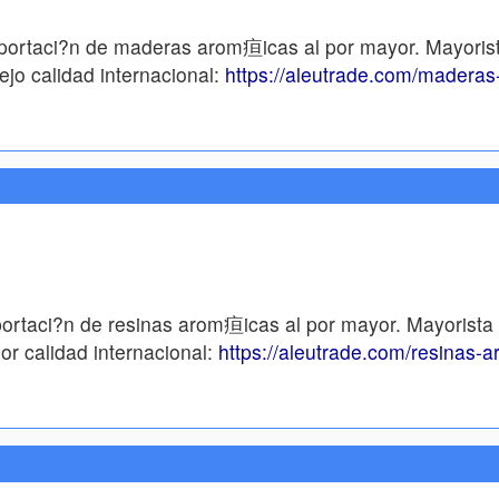
xportaci?n de maderas arom疸icas al por mayor. Mayori
jo calidad internacional:
https://aleutrade.com/maderas
ortaci?n de resinas arom疸icas al por mayor. Mayorist
or calidad internacional:
https://aleutrade.com/resinas-a