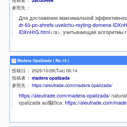
投稿者
：
JacobHek
参照先
：
Для достижения максимальной эффективности
dr-50-po-ahrefs-uvelichu-reyting-domena-IDXn
IDXnHrG.html
</a>, учитывающая алгоритмы п
Madera Opalizada ( No.19 )
投稿日
： 2025/10/28(Tue) 06:14
投稿者
：
madera opalizada
参照先
：
https://aleutrade.com/madera-opalizada/
https://aleutrade.com/madera-opalizada/
natural
opalizada aut駭tica:
https://aleutrade.com/made