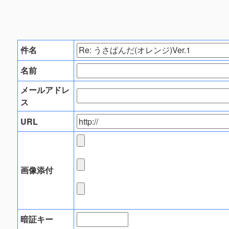
件名
名前
メールアドレ
ス
URL
画像添付
暗証キー