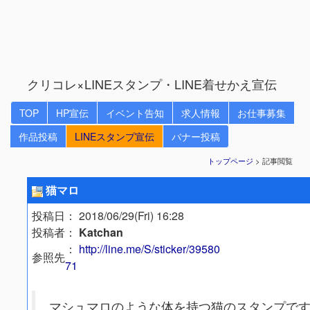
クリコレ×LINEスタンプ・LINE着せかえ宣伝
TOP
HP宣伝
イベント告知
求人情報
お仕事募集
作品投稿
LINEスタンプ宣伝
バナー投稿
トップページ
> 記事閲覧
猫マロ
投稿日
： 2018/06/29(Fri) 16:28
投稿者
：
Katchan
：
http://line.me/S/sticker/39580
参照先
71
マシュマロのような体を持つ猫のスタンプで