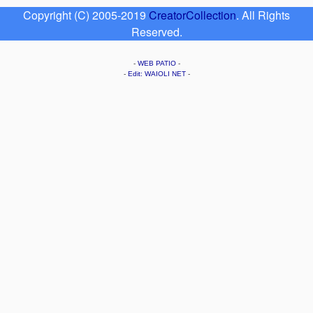
Copyright (C) 2005-2019
CreatorCollection
. All Rights
Reserved.
-
WEB PATIO
-
-
Edit: WAIOLI NET
-