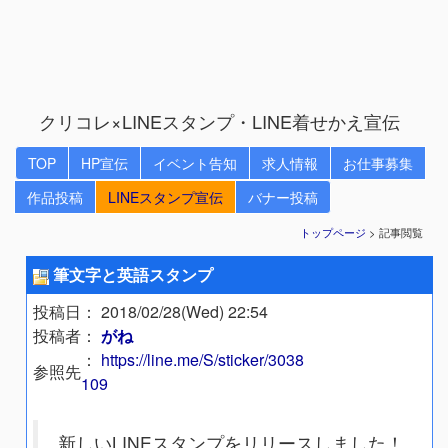
クリコレ×LINEスタンプ・LINE着せかえ宣伝
TOP
HP宣伝
イベント告知
求人情報
お仕事募集
作品投稿
LINEスタンプ宣伝
バナー投稿
トップページ
> 記事閲覧
筆文字と英語スタンプ
投稿日
： 2018/02/28(Wed) 22:54
投稿者
：
がね
：
https://line.me/S/sticker/3038
参照先
109
新しいLINEスタンプをリリースしました！