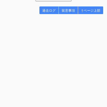
過去ログ
留意事項
↑ページ上部