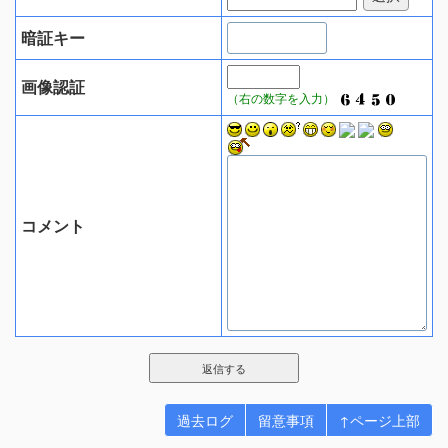
暗証キー
画像認証
（右の数字を入力）
コメント
過去ログ
留意事項
↑ページ上部