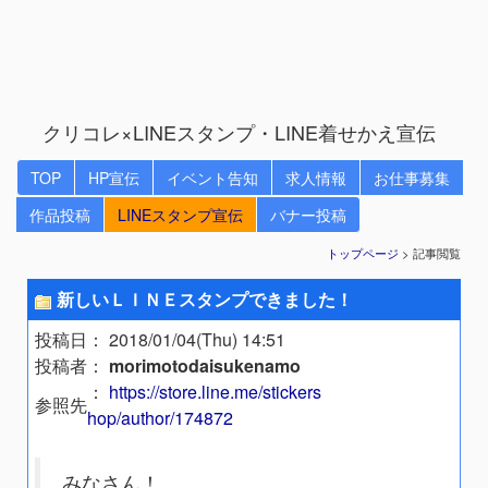
クリコレ×LINEスタンプ・LINE着せかえ宣伝
TOP
HP宣伝
イベント告知
求人情報
お仕事募集
作品投稿
LINEスタンプ宣伝
バナー投稿
トップページ
> 記事閲覧
新しいＬＩＮＥスタンプできました！
投稿日
： 2018/01/04(Thu) 14:51
投稿者
：
morimotodaisukenamo
：
https://store.line.me/stickers
参照先
hop/author/174872
みなさん！