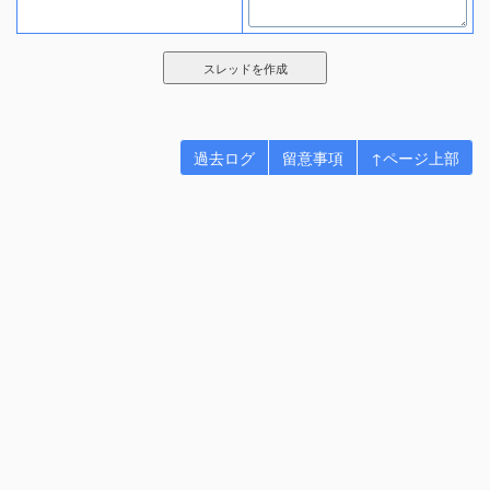
過去ログ
留意事項
↑ページ上部