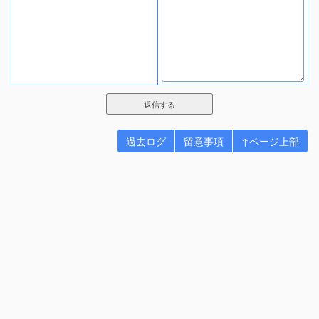
過去ログ
留意事項
↑ページ上部