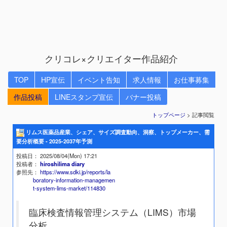
クリコレ×クリエイター作品紹介
TOP
HP宣伝
イベント告知
求人情報
お仕事募集
作品投稿
LINEスタンプ宣伝
バナー投稿
トップページ
> 記事閲覧
リムス医薬品産業、シェア、サイズ調査動向、洞察、トップメーカー、需
要分析概要 - 2025-2037年予測
投稿日
： 2025/08/04(Mon) 17:21
投稿者
：
hiroshilima diary
参照先
：
https://www.sdki.jp/reports/la
boratory-information-managemen
t-system-lims-market/114830
臨床検査情報管理システム（LIMS）市場
分析