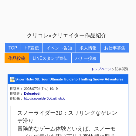
クリコレ×クリエイター作品紹介
TOP
HP宣伝
イベント告知
求人情報
お仕事募集
作品投稿
LINEスタンプ宣伝
バナー投稿
トップページ
> 記事閲覧
Snow Rider 3D: Your Ultimate Guide to Thrilling Snowy Adventures
投稿日
： 2025/07/24(Thu) 10:19
投稿者
：
Delgadodi
参照先
：
http://snowrider3dd.github.io
スノーライダー3D：スリリングなゲレン
デ滑り
冒険的なゲーム体験といえば、スノーモ