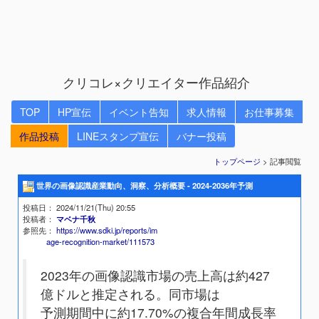
クリコレ×クリエイター作品紹介
TOP
HP宣伝
イベント告知
求人情報
お仕事募集
作品投稿
LINEスタンプ宣伝
バナー投稿
トップページ
> 記事閲覧
世界の画像認識産業動向、洞察、分析概要 - 2024-2036年予測
投稿日
： 2024/11/21(Thu) 20:55
投稿者
：
マベナ千秋
参照先
：
https://www.sdki.jp/reports/im
age-recognition-market/111573
2023年の画像認識市場の売上高は約427
億ドルと推定される。同市場は
予測期間中に約17.70%の複合年間成長率