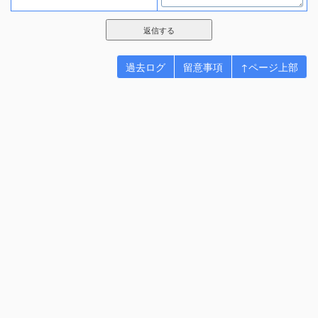
過去ログ
留意事項
↑ページ上部