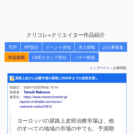
クリコレ×クリエイター作品紹介
TOP
HP宣伝
イベント告知
求人情報
お仕事募集
作品投稿
LINEスタンプ宣伝
バナー投稿
トップページ
> 記事閲覧
尿路上皮がん治療市場の展望と2035年までの成長見通し
投稿日
： 2024/10/23(Wed) 15:14
投稿者
：
Tatsuki Nakmura
参照先
：
https://www.researchnester.jp/
reports/urothelial-carcinoma-t
reatment-market/3912
ヨーロッパの尿路上皮癌治療市場は、他
のすべての地域の市場の中でも、予測期