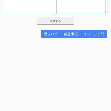
過去ログ
留意事項
↑ページ上部