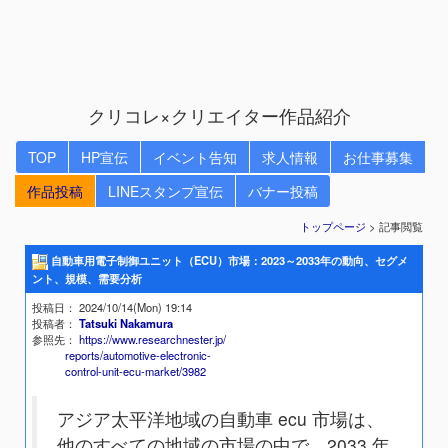
クリコレ×クリエイター作品紹介
TOP
HP宣伝
イベント告知
求人情報
お仕事募集
作品投稿
LINEスタンプ宣伝
バナー投稿
トップページ
> 記事閲覧
自動車用電子制御ユニット（ECU）市場：2023～2033年の動向、セグメ
ント、規模、需要分析
投稿日
： 2024/10/14(Mon) 19:14
投稿者
：
Tatsuki Nakamura
参照先
：
https://www.researchnester.jp/
reports/automotive-electronic-
control-unit-ecu-market/3982
アジア太平洋地域の自動車 ecu 市場は、
他のすべての地域の市場の中で、2033 年