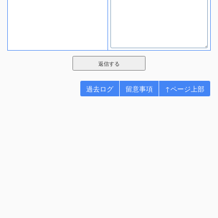
過去ログ
留意事項
↑ページ上部