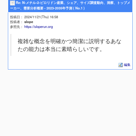
Re: N-メチル-2-ピロリドン産業、シェア、サイズ調査動向、洞察、トップメ
ーカー、需要分析概要 - 2023-2035年予測 ( No.1 )
投稿日
： 2024/11/21(Thu) 16:58
投稿者
：
slope
参照先
：
https://sloperun.org
複雑な概念を明確かつ簡潔に説明するあな
たの能力は本当に素晴らしいです。
編集