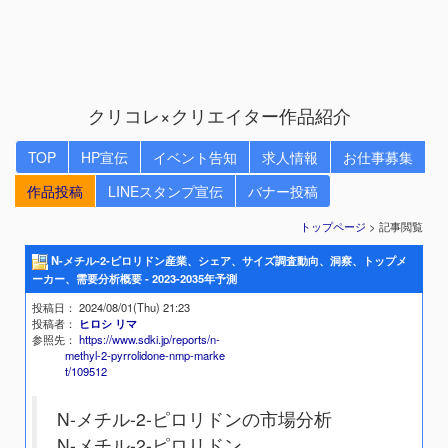
クリコレ×クリエイター作品紹介
TOP
HP宣伝
イベント告知
求人情報
お仕事募集
作品投稿
LINEスタンプ宣伝
バナー投稿
トップページ
> 記事閲覧
N-メチル-2-ピロリドン産業、シェア、サイズ調査動向、洞察、トップメ
ーカー、需要分析概要 - 2023-2035年予測
投稿日
： 2024/08/01(Thu) 21:23
投稿者
：
ヒロシ リマ
参照先
：
https://www.sdki.jp/reports/n-
methyl-2-pyrrolidone-nmp-marke
t/109512
N-メチル-2-ピロリドンの市場分析
N-メチル-2-ピロリドン