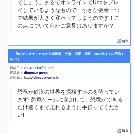
でしょう。まるでオンラインでUnoをプレ
イしているようなもので、小さな要素一つ
で結果が大きく変わってしまうのです！こ
の点について何かご意見はありますか？
編集
Re: オレオケミカルの市場規模、分析、成長、洞察、2036年までの予測 (
No.1 )
投稿日
： 2024/10/18(Fri) 17:12
投稿者
：
dinosaur game
参照先
：
https://dinosaur-game.io
恐竜が砂漠の世界を探検するのを待ってい
ます! 恐竜ゲームに参加して、恐竜ができる
だけ遠くまで走れるように手伝ってくださ
い!
編集