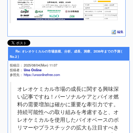
編集
Re: オレオケミカルの市場規模、分析、成長、洞察、2036年までの予測 (
No.2 )
投稿日
： 2025/08/04(Mon) 11:07
投稿者
：
Uno Online
参照先
：
https://unoonlinefree.com
オレオケミカル市場の成長に関する興味深
い記事ですね！パーソナルケアとバイオ燃
料の需要増加は確かに重要な牽引力です。
持続可能性への取り組みを考慮すると、オ
レオケミカルを使用したバイオベースのポ
リマーやプラスチックの拡大も注目すべき