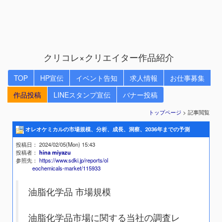
クリコレ×クリエイター作品紹介
TOP
HP宣伝
イベント告知
求人情報
お仕事募集
作品投稿
LINEスタンプ宣伝
バナー投稿
トップページ
> 記事閲覧
オレオケミカルの市場規模、分析、成長、洞察、2036年までの予測
投稿日
： 2024/02/05(Mon) 15:43
投稿者
：
hina miyazu
参照先
：
https://www.sdki.jp/reports/ol
eochemicals-market/115933
油脂化学品 市場規模
油脂化学品市場に関する当社の調査レ