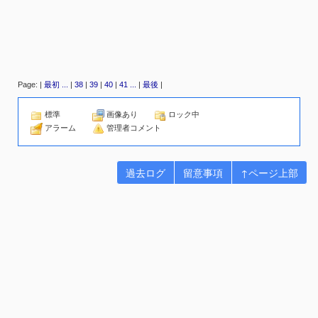
Page: |
最初
...
|
38
|
39
|
40
|
41
...
|
最後
|
標準
画像あり
ロック中
アラーム
管理者コメント
過去ログ
留意事項
↑ページ上部