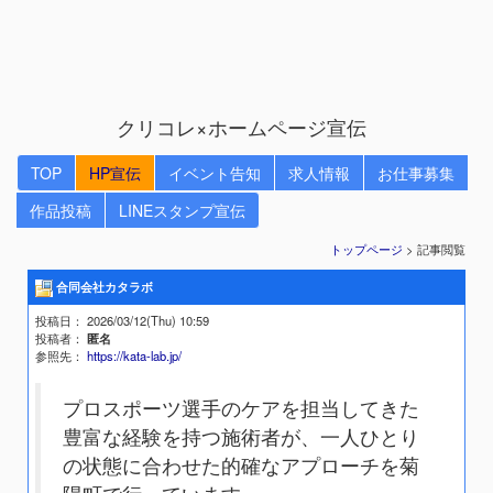
クリコレ×ホームページ宣伝
TOP
HP宣伝
イベント告知
求人情報
お仕事募集
作品投稿
LINEスタンプ宣伝
トップページ
> 記事閲覧
合同会社カタラボ
投稿日
： 2026/03/12(Thu) 10:59
投稿者
：
匿名
参照先
：
https://kata-lab.jp/
プロスポーツ選手のケアを担当してきた
豊富な経験を持つ施術者が、一人ひとり
の状態に合わせた的確なアプローチを菊