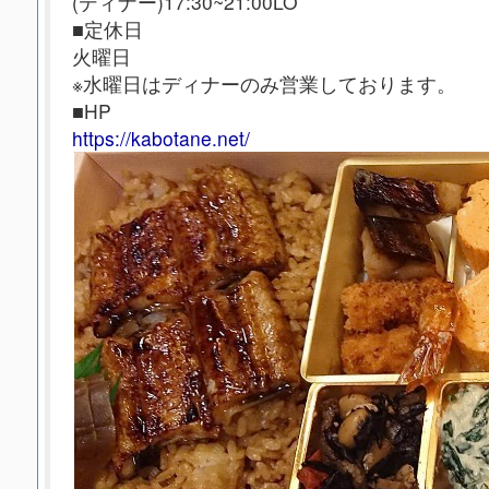
(ディナー)17:30~21:00LO
■定休日
火曜日
※水曜日はディナーのみ営業しております。
■HP
https://kabotane.net/