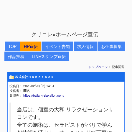
クリコレ×ホームページ宣伝
TOP
HP宣伝
イベント告知
求人情報
お仕事募集
作品投稿
LINEスタンプ宣伝
トップページ
> 記事閲覧
株式会社Ｈａｎｄｒｏｃｋ
投稿日
： 2026/02/20(Fri) 14:51
投稿者
：
匿名
参照先
：
https://balian-relaxation.com/
当店は、個室の大和 リラクゼーションサ
ロンです。
全ての施術は、セラピストがバリで学ん