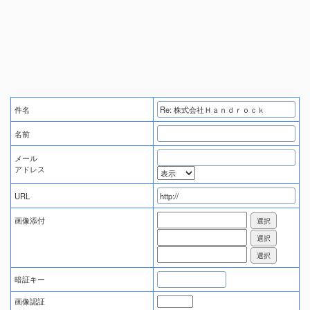
件名
名前
メール
アドレス
URL
画像添付
暗証キー
画像認証