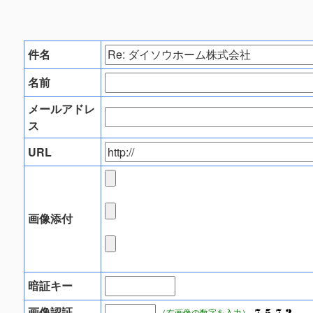
件名
名前
メールアドレ
ス
URL
画像添付
暗証キー
画像認証
（右画像の数字を入力）