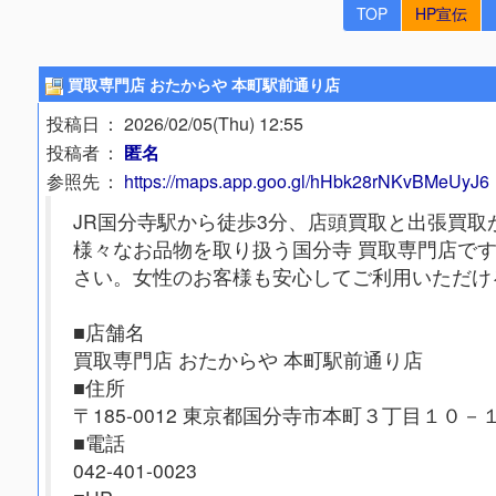
TOP
HP宣伝
買取専門店 おたからや 本町駅前通り店
投稿日
： 2026/02/05(Thu) 12:55
投稿者
：
匿名
参照先
：
https://maps.app.goo.gl/hHbk28rNKvBMeUyJ6
JR国分寺駅から徒歩3分、店頭買取と出張買取
様々なお品物を取り扱う国分寺 買取専門店で
さい。女性のお客様も安心してご利用いただけ
■店舗名
買取専門店 おたからや 本町駅前通り店
■住所
〒185-0012 東京都国分寺市本町３丁目１０－
■電話
042-401-0023