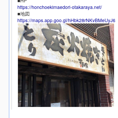
■HP
https://honchoekimaedori-otakaraya.net/
■地図
https://maps.app.goo.gl/hHbk28rNKvBMeUyJ6