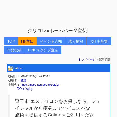
クリコレ×ホームページ宣伝
TOP
HP宣伝
イベント告知
求人情報
お仕事募集
作品投稿
LINEスタンプ宣伝
トップページ
> 記事閲覧
Calme
投稿日
： 2026/02/05(Thu) 12:47
投稿者
：
匿名
参照先
：
https://maps.app.goo.gl/3dtgLy
DYn49X3jNj9
逗子市 エステサロンをお探しなら、フェ
イシャルから痩身までハイコスパな
施術を提供するCalmeをご利用くださ