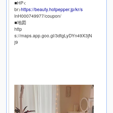
■HP<
br>
https://beauty.hotpepper.jp/kr/s
lnH000749977/coupon/
■地図
http
s://maps.app.goo.gl/3dtgLyDYn49X3jN
j9