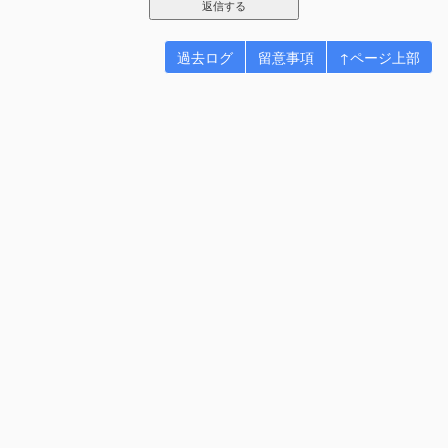
過去ログ
留意事項
↑ページ上部