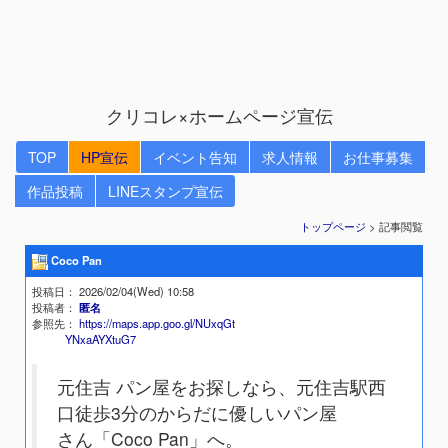
クリコレ×ホームページ宣伝
TOP
HP宣伝
イベント告知
求人情報
お仕事募集
作品投稿
LINEスタンプ宣伝
トップページ
> 記事閲覧
Coco Pan
投稿日
： 2026/02/04(Wed) 10:58
投稿者
：
匿名
参照先
：
https://maps.app.goo.gl/NUxqGt
YNxaAYXtuG7
元住吉 パン屋をお探しなら、元住吉駅西
口徒歩3分のからだに優しいパン屋
さん「Coco Pan」へ。