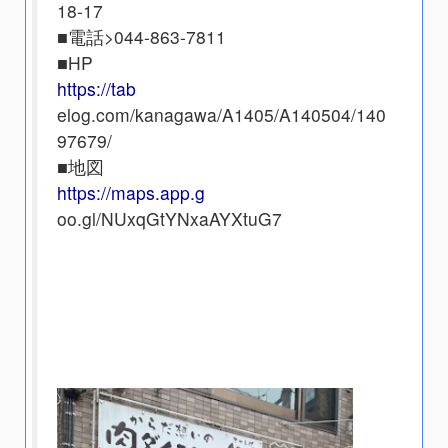
18-17
■電話
>044-863-7811
■HP
https://tab
elog.com/kanagawa/A1405/A140504/140
97679/
■地図
https://maps.app.g
oo.gl/NUxqGtYNxaAYXtuG7