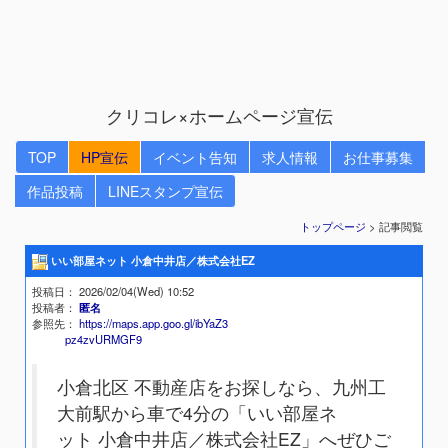
クリコレ×ホームページ宣伝
TOP
HP宣伝
イベント告知
求人情報
お仕事募集
作品投稿
LINEスタンプ宣伝
トップページ
> 記事閲覧
いい部屋ネット 小倉中井店／株式会社EZ
投稿日
： 2026/02/04(Wed) 10:52
投稿者
：
匿名
参照先
：
https://maps.app.goo.gl/ibYaZ3
pz4zvURMGF9
小倉北区 不動産店をお探しなら、九州工
大前駅から車で4分の「いい部屋ネ
ット 小倉中井店／株式会社EZ」へぜひご