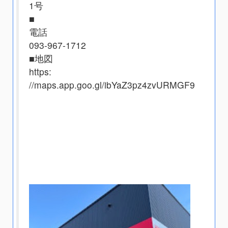
1号
■
電話
093-967-1712
■地図
https:
//maps.app.goo.gl/ibYaZ3pz4zvURMGF9