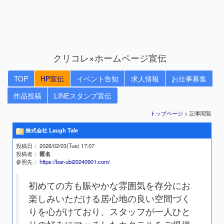
クリコレ×ホームページ宣伝
TOP
HP宣伝
イベント告知
求人情報
お仕事募集
作品投稿
LINEスタンプ宣伝
トップページ
> 記事閲覧
株式会社 Laugh Tale
投稿日
： 2026/02/03(Tue) 17:07
投稿者
：
匿名
参照先
：
https://bar-ubi20240901.com/
初めての方も賑やかな雰囲気を存分にお
楽しみいただける居心地の良い空間づく
りを心がけており、スタッフが一人ひと