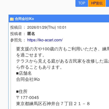
TOP
HP宣伝
合同会社IKo
投稿日
： 2026/01/29(Thu) 10:01
投稿者
：
匿名
参照先
：
https://iko-acari.com/
要支援の方や100歳の方もご利用いただき、
を過ごせます。
テラスから見える庭がある古民家を改修した温
ら作ることもあります。
■店舗名
合同会社IKo
■住所
〒177-0045
東京都練馬区石神井台７丁目２１－８