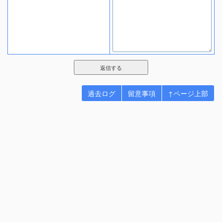
過去ログ
留意事項
↑ページ上部