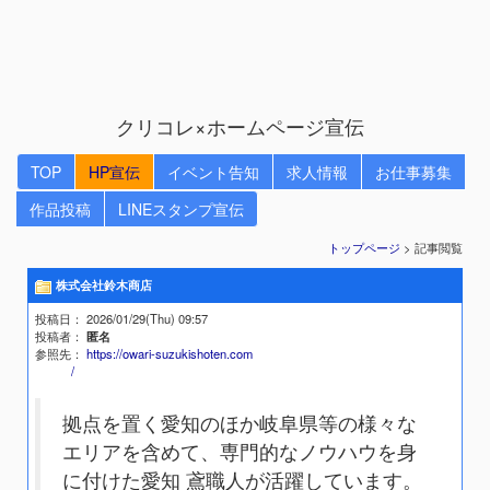
クリコレ×ホームページ宣伝
TOP
HP宣伝
イベント告知
求人情報
お仕事募集
作品投稿
LINEスタンプ宣伝
トップページ
> 記事閲覧
株式会社鈴木商店
投稿日
： 2026/01/29(Thu) 09:57
投稿者
：
匿名
参照先
：
https://owari-suzukishoten.com
/
拠点を置く愛知のほか岐阜県等の様々な
エリアを含めて、専門的なノウハウを身
に付けた愛知 鳶職人が活躍しています。