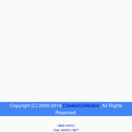
Copyright (C) 2005-2019
CreatorCollection
. All Rights
Reserved.
-
WEB PATIO
-
-
Edit: WAIOLI NET
-