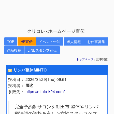
クリコレ×ホームページ宣伝
TOP
HP宣伝
イベント告知
求人情報
お仕事募集
作品投稿
LINEスタンプ宣伝
トップページ
> 記事閲覧
リンパ整体MINTO
投稿日
： 2026/01/29(Thu) 09:51
投稿者
：
匿名
参照先
：
https://minto-k24.com/
完全予約制サロンを町田市 整体やリンパ
療法師の資格を有した女性スタッフがマ