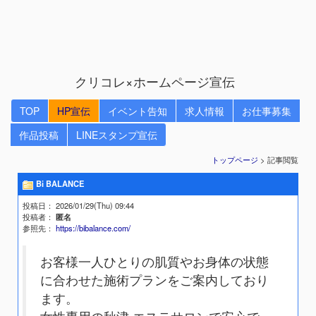
クリコレ×ホームページ宣伝
TOP
HP宣伝
イベント告知
求人情報
お仕事募集
作品投稿
LINEスタンプ宣伝
トップページ
> 記事閲覧
Bi BALANCE
投稿日
： 2026/01/29(Thu) 09:44
投稿者
：
匿名
参照先
：
https://bibalance.com/
お客様一人ひとりの肌質やお身体の状態
に合わせた施術プランをご案内しており
ます。