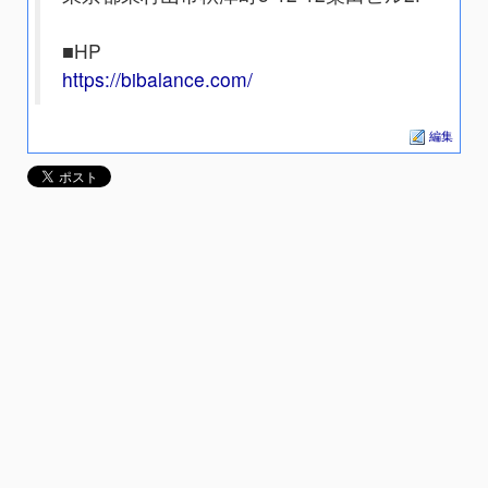
■HP
https://bibalance.com/
編集