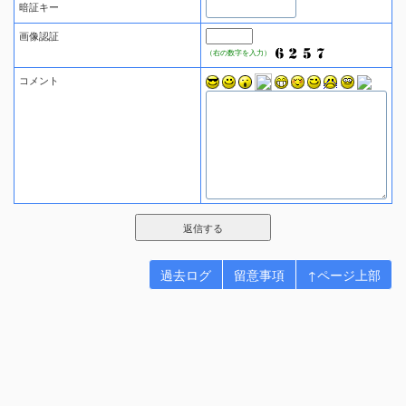
暗証キー
画像認証
（右の数字を入力）
コメント
過去ログ
留意事項
↑ページ上部