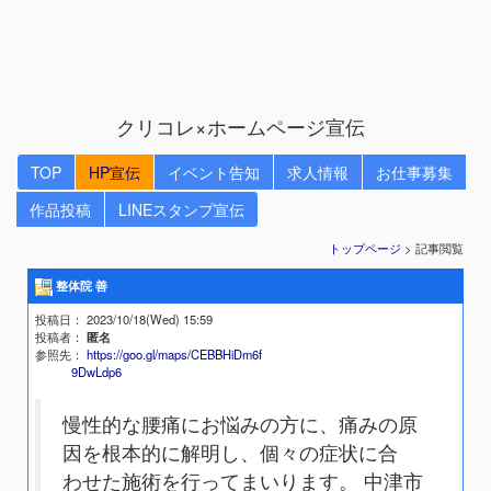
クリコレ×ホームページ宣伝
TOP
HP宣伝
イベント告知
求人情報
お仕事募集
作品投稿
LINEスタンプ宣伝
トップページ
> 記事閲覧
整体院 善
投稿日
： 2023/10/18(Wed) 15:59
投稿者
：
匿名
参照先
：
https://goo.gl/maps/CEBBHiDm6f
9DwLdp6
慢性的な腰痛にお悩みの方に、痛みの原
因を根本的に解明し、個々の症状に合
わせた施術を行ってまいります。 中津市