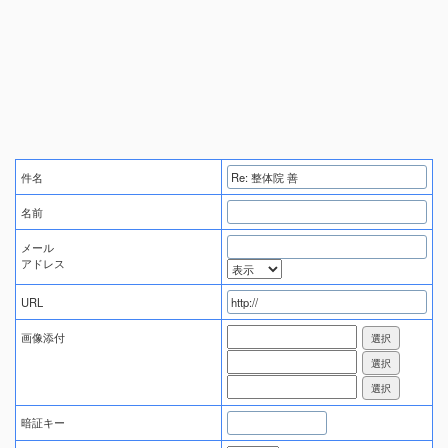
件名
名前
メール
アドレス
URL
画像添付
暗証キー