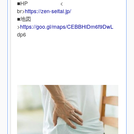
■HP <
br>
https://zen-seitai.jp/
■地図
>
https://goo.gl/maps/CEBBHiDm6f9DwL
dp6