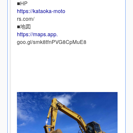
■HP
https://kataoka-moto
rs.com/
■地図
https://maps.app.
goo.gl/smk8tfnPVG8CpMuE8