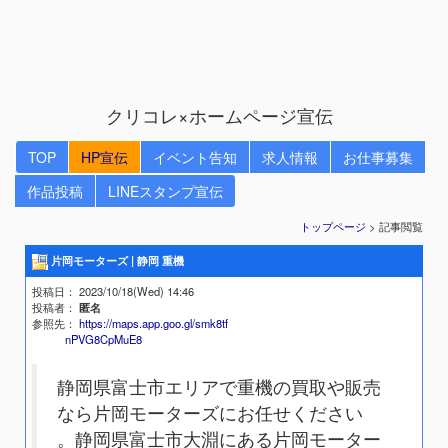
クリコレ×ホームページ宣伝
TOP
HP宣伝
イベント告知
求人情報
お仕事募集
作品投稿
LINEスタンプ宣伝
トップページ
> 記事閲覧
片岡モーターズ | 静岡 重機
投稿日
： 2023/10/18(Wed) 14:46
投稿者
：
匿名
参照先
：
https://maps.app.goo.gl/smk8tf
nPVG8CpMuE8
静岡県富士市エリアで重機の買取や販売
なら片岡モーターズにお任せください
。静岡県富士市大淵にある片岡モーター