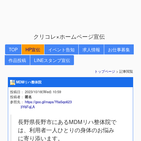
クリコレ×ホームページ宣伝
TOP
HP宣伝
イベント告知
求人情報
お仕事募集
作品投稿
LINEスタンプ宣伝
トップページ
> 記事閲覧
MDMリハ整体院
投稿日
： 2023/10/18(Wed) 10:59
投稿者
：
匿名
参照先
：
https://goo.gl/maps/Ytia5qo623
3Y6FqLA
長野県長野市にあるMDMリハ整体院で
は、利用者一人ひとりの身体のお悩み
に寄り添います。