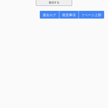
過去ログ
留意事項
↑ページ上部