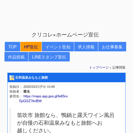
クリコレ×ホームページ宣伝
TOP
HP宣伝
イベント告知
求人情報
お仕事募集
作品投稿
LINEスタンプ宣伝
トップページ
> 記事閲覧
石和温泉みなもと旅館
投稿日
： 2025/03/21(Fri) 10:49
投稿者
：
匿名
参照先
：
https://maps.app.goo.gl/fe8Snx
EpQGZ76nB39
笛吹市 旅館なら、鴨鍋と露天ワイン風呂
が自慢の石和温泉みなもと旅館へお
越しください。