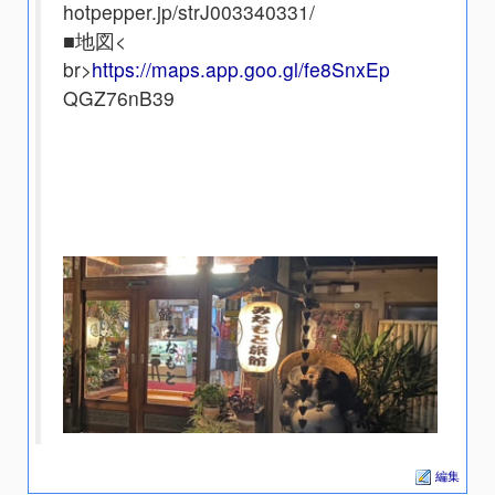
hotpepper.jp/strJ003340331/
■地図<
br>
https://maps.app.goo.gl/fe8SnxEp
QGZ76nB39
編集