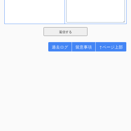
過去ログ
留意事項
↑ページ上部