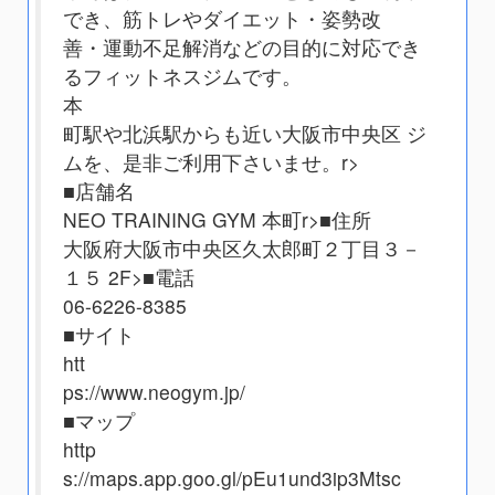
でき、筋トレやダイエット・姿勢改
善・運動不足解消などの目的に対応でき
るフィットネスジムです。
本
町駅や北浜駅からも近い大阪市中央区 ジ
ムを、是非ご利用下さいませ。
r>
■店舗名
NEO TRAINING GYM 本町
r>■住所
大阪府大阪市中央区久太郎町２丁目３－
１５ 2F
>■電話
06-6226-8385
■サイト
htt
ps://www.neogym.jp/
■マップ
http
s://maps.app.goo.gl/pEu1und3ip3Mtsc