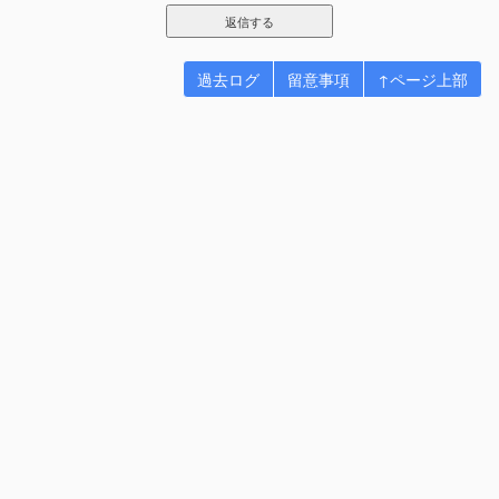
過去ログ
留意事項
↑ページ上部