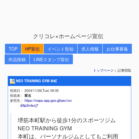
クリコレ×ホームページ宣伝
TOP
HP宣伝
イベント告知
求人情報
お仕事募集
作品投稿
LINEスタンプ宣伝
トップページ
> 記事閲覧
NEO TRAINING GYM 本町
投稿日
： 2024/11/26(Tue) 09:35
投稿者
：
匿名
参照先
：
https://maps.app.goo.gl/peu1un
d3ip3mtscj7
堺筋本町駅から徒歩1分のスポーツジム
NEO TRAINING GYM
本町は、パーソナルジムとしてもご利用