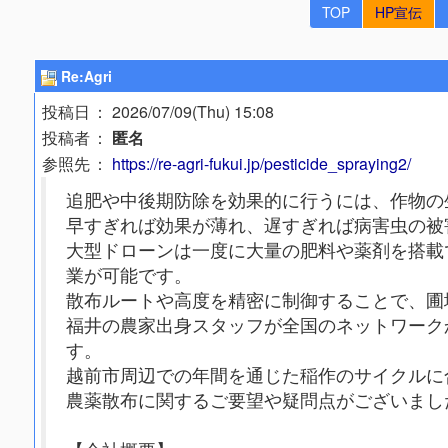
TOP
HP宣伝
Re:Agri
投稿日
： 2026/07/09(Thu) 15:08
投稿者
：
匿名
参照先
：
https://re-agri-fukui.jp/pesticide_spraying2/
追肥や中後期防除を効果的に行うには、作物の
早すぎれば効果が薄れ、遅すぎれば病害虫の被
大型ドローンは一度に大量の肥料や薬剤を搭載
業が可能です。
散布ルートや高度を精密に制御することで、圃
福井の農家出身スタッフが全国のネットワーク
す。
越前市周辺での年間を通じた稲作のサイクルに
農薬散布に関するご要望や疑問点がございまし