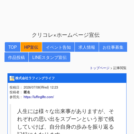
クリコレ×ホームページ宣伝
TOP
HP宣伝
イベント告知
求人情報
お仕事募集
作品投稿
LINEスタンプ宣伝
トップページ
> 記事閲覧
株式会社ラフィングライフ
投稿日
： 2026/07/08(Wed) 12:23
投稿者
：
匿名
参照先
：
https://luffinglife.com/
人生には様々な出来事がありますが、そ
れぞれの思い出をスプーンという形で残
していけば、自分自身の歩みを振り返る