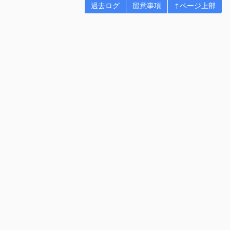
過去ログ
留意事項
↑ページ上部