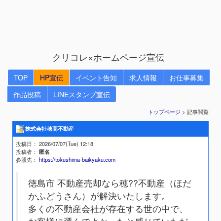
クリコレ×ホームページ宣伝
TOP
HP宣伝
イベント告知
求人情報
お仕事募集
作品投稿
LINEスタンプ宣伝
トップページ
> 記事閲覧
株式会社穂高不動産
投稿日
： 2026/07/07(Tue) 12:18
投稿者
：
匿名
参照先
：
https://tokushima-baikyaku.com
徳島市 不動産売却なら穂??不動産（ほだ
かふどうさん）が解決いたします。
多くの不動産会社が存在する世の中で、