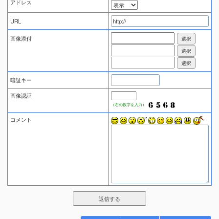
アドレス
URL
画像添付
暗証キー
画像認証
（右の数字を入力）
コメント