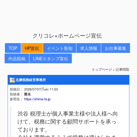
クリコレ×ホームページ宣伝
TOP
HP宣伝
イベント告知
求人情報
お仕事募集
作品投稿
LINEスタンプ宣伝
トップページ
> 記事閲覧
志磨税務経営事務所
投稿日
： 2026/07/07(Tue) 11:53
投稿者
：
匿名
参照先
：
https://shima-ta.jp
渋谷 税理士が個人事業主様や法人様へ向
けて、税務に関する顧問サポートを承っ
ております。