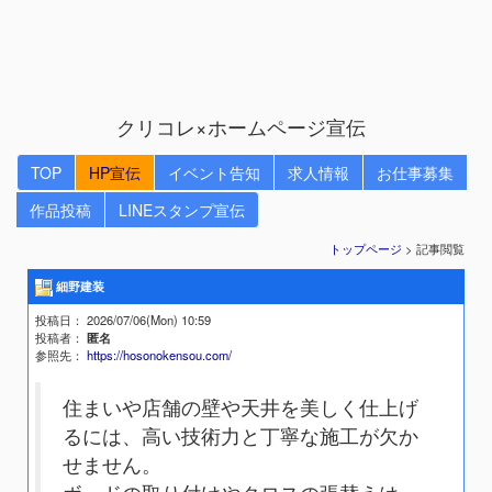
クリコレ×ホームページ宣伝
TOP
HP宣伝
イベント告知
求人情報
お仕事募集
作品投稿
LINEスタンプ宣伝
トップページ
> 記事閲覧
細野建装
投稿日
： 2026/07/06(Mon) 10:59
投稿者
：
匿名
参照先
：
https://hosonokensou.com/
住まいや店舗の壁や天井を美しく仕上げ
るには、高い技術力と丁寧な施工が欠か
せません。