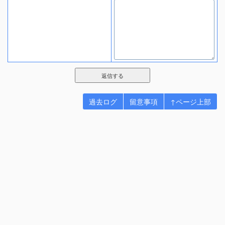
過去ログ
留意事項
↑ページ上部