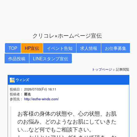
クリコレ×ホームページ宣伝
TOP
HP宣伝
イベント告知
求人情報
お仕事募集
作品投稿
LINEスタンプ宣伝
トップページ
> 記事閲覧
ウィンズ
投稿日
： 2026/07/03(Fri) 16:11
投稿者
：
匿名
参照先
：
http://esthe-winds.com/
お客様の身体の状態や、心の状態、お肌
のお悩み、どのようなお肌にしていきた
い…など何でもご相談下さい。