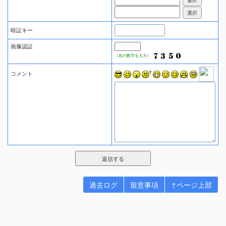
暗証キー
画像認証
（右の数字を入力）
コメント
過去ログ
留意事項
↑ページ上部