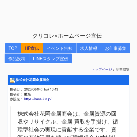
クリコレ×ホームページ宣伝
TOP
HP宣伝
イベント告知
求人情報
お仕事募集
作品投稿
LINEスタンプ宣伝
トップページ
> 記事閲覧
株式会社花岡金属商会
投稿日
： 2026/06/04(Thu) 13:43
投稿者
：
匿名
参照先
：
https://hana-kin.jp/
株式会社花岡金属商会は、金属資源の回
収やリサイクル、金属 買取を手掛け、循
環型社会の実現に貢献する企業です。資