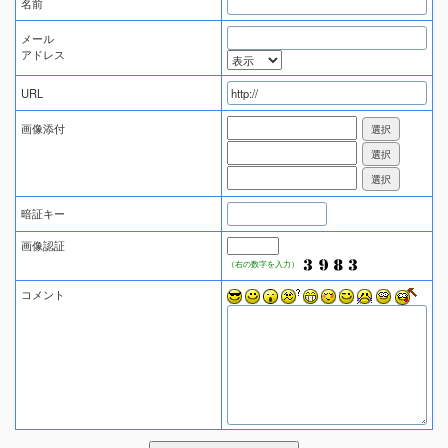
名前
メール
アドレス
URL
画像添付
暗証キー
画像認証
（右の数字を入力）
コメント