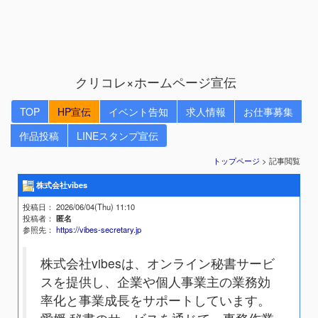
クリコレ×ホームページ宣伝
TOP
HP宣伝
イベント告知
求人情報
お仕事募集
作品投稿
LINEスタンプ宣伝
トップページ
> 記事閲覧
株式会社vibes
投稿日
： 2026/06/04(Thu) 11:10
投稿者
：
匿名
参照先
：
https://vibes-secretary.jp
株式会社vibesは、オンライン秘書サービ
スを提供し、企業や個人事業主の業務効
率化と事業成長をサポートしています。