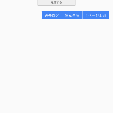
過去ログ
留意事項
↑ページ上部