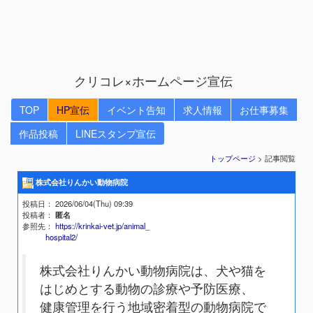
クリコレ×ホームページ宣伝
TOP
HP宣伝
イベント告知
求人情報
お仕事募集
作品投稿
LINEスタンプ宣伝
トップページ
> 記事閲覧
株式会社りんかい動物病院
投稿日
： 2026/06/04(Thu) 09:39
投稿者
：
匿名
参照先
：
https://krinkai-vet.jp/animal_
hospital2/
株式会社りんかい動物病院は、犬や猫を
はじめとする動物の診療や予防医療、
健康管理を行う地域密着型の動物病院で