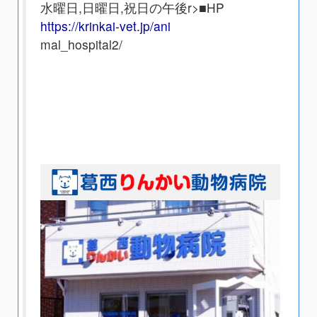
水曜日,日曜日,祝日の午後
r>■HP
https://krinkai-vet.jp/ani
mal_hospital2/