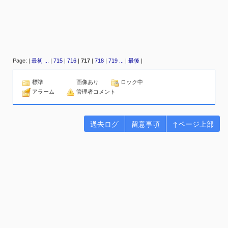
Page: |
最初
...
|
715
|
716
|
717
|
718
|
719
...
|
最後
|
標準
画像あり
ロック中
アラーム
管理者コメント
過去ログ
留意事項
↑ページ上部