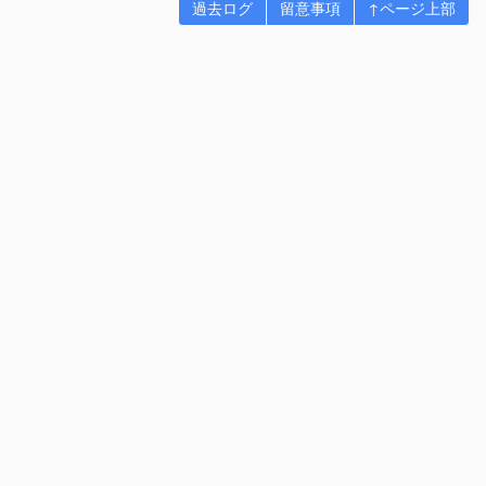
過去ログ
留意事項
↑ページ上部