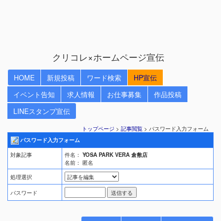
クリコレ×ホームページ宣伝
HOME
新規投稿
ワード検索
HP宣伝
イベント告知
求人情報
お仕事募集
作品投稿
LINEスタンプ宣伝
トップページ
>
記事閲覧
> パスワード入力フォーム
パスワード入力フォーム
対象記事
件名：
YOSA PARK VERA 倉敷店
名前： 匿名
処理選択
パスワード